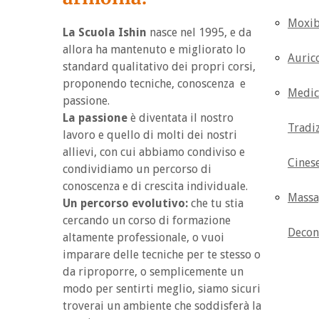
Moxib
La Scuola Ishin
nasce nel 1995, e da
allora ha mantenuto e migliorato lo
Auric
standard qualitativo dei propri corsi,
proponendo tecniche, conoscenza e
Medic
passione.
La passione
è diventata il nostro
Tradi
lavoro e quello di molti dei nostri
allievi, con cui abbiamo condiviso e
Cines
condividiamo un percorso di
conoscenza e di crescita individuale.
Massa
Un percorso evolutivo:
che tu stia
cercando un corso di formazione
Decon
altamente professionale, o vuoi
imparare delle tecniche per te stesso o
da riproporre, o semplicemente un
modo per sentirti meglio, siamo sicuri
troverai un ambiente che soddisferà la