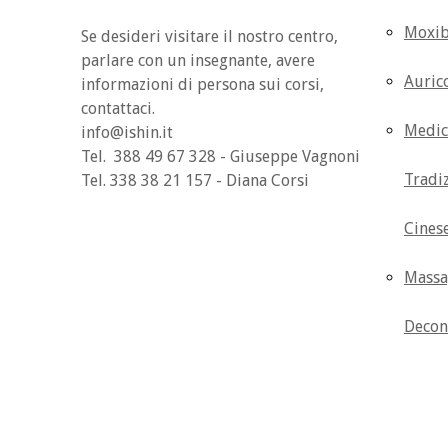
Moxib
Se desideri visitare il nostro centro,
parlare con un insegnante, avere
Auric
informazioni di persona sui corsi,
contattaci.
Medic
info@ishin.it
Tel. 388 49 67 328 - Giuseppe Vagnoni
Tradi
Tel. 338 38 21 157 - Diana Corsi
Cines
Massa
Decon