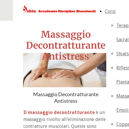
Corsi
Terap
Massaggio
Sacral
Decontratturante
Antistress
Shiat
Rifles
Plant
Massaggio Decontratturante
Massa
Antistress
Emoli
Il massaggio decontratturante
è un
massaggio rivolto all’eliminazione delle
Coppe
contratture muscolari. Queste sono