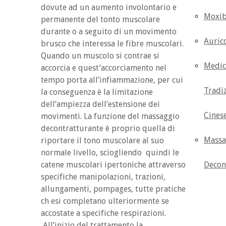
dovute ad un aumento involontario e
Moxib
permanente del tonto muscolare
durante o a seguito di un movimento
Auric
brusco che interessa le fibre muscolari.
Quando un muscolo si contrae si
Medic
accorcia e quest’accorciamento nel
tempo porta all’infiammazione, per cui
Tradi
la conseguenza è la limitazione
dell’ampiezza dell’estensione dei
Cines
movimenti. La funzione del massaggio
decontratturante è proprio quella di
Massa
riportare il tono muscolare al suo
normale livello, sciogliendo quindi le
catene muscolari ipertoniche attraverso
Decon
specifiche manipolazioni, trazioni,
allungamenti, pompages, tutte pratiche
ch esi completano ulteriormente se
accostate a specifiche respirazioni.
All’inizio del trattamento la