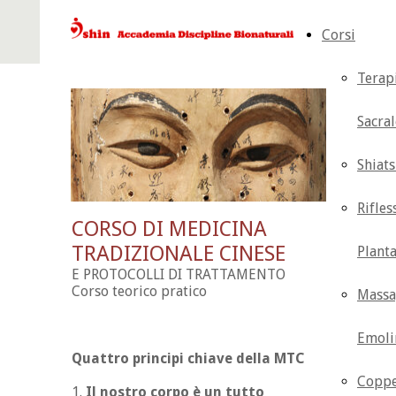
Corsi
Terap
Sacral
Shiat
Rifles
CORSO DI MEDICINA
TRADIZIONALE CINESE
Plant
E PROTOCOLLI DI TRATTAMENTO
Corso teorico pratico
Massa
Emoli
Quattro principi chiave della MTC
Coppe
1.
Il nostro corpo è un tutto